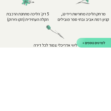
מרחק הליכה מחורשת רידינג,
5 דק׳ הליכה מתחנת הרכבת
קניון רמת אביב ובתי ספר מובילים
הקלה העתידית (הקו הירוק)
לפרטים נוספים »
ליווי אדריכלי צמוד לכל דירה
לפרטים נוספים:
אני מסכים.ה לקבל מחברת וילאר רמת אביב בע"מ דבר פרסומת לרבות הצעות
למבצעים וזאת באמצעים אלקטרוניים (SMS, דוא"ל, חיוג אוטמטי ועוד). ידוע לי כי בהשארת
פרטיי האישיים אני מאשר/ת קבלת שיחת טלפון שיווקית בנוגע לפרויקט הנדון וזאת גם אם
ועל אף שפרטיי נמצאים במאגר "אל תתקשרו אלי" של הרשות להגנת הצרכן.
שלח »