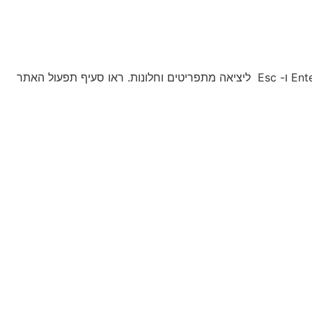
האתר מספק מבנה סמנטי עבור טכנולוגיות מסייעות ותמיכה בדפוס השימוש המקובל להפעלה עם מקלדת בעזרת מקשי החיצים Enter ו- Esc ליציאה מתפריטים וחלונות. ראו סעיף תפעול האתר