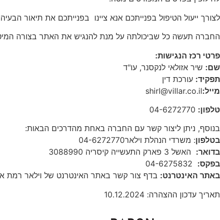
לצורך ייעול הטיפול בפנייתכם אנא ציינו בפנייתכם את תיאור הבע
החברה תעשה כל שביכולתה על מנת להנגיש את האתר בצורה המיטיבית
פרטי רכז הנגישות
:
שם:
שיר אזולאי לנקסנר, עו"ד
תפקיד:
עורכת דין
מייל
:
shirl@villar.co.il
טלפון:
04-6272770
בנוסף, ניתן ליצור קשר עם החברה באחת מהדרכים הבאות:
בטלפון
: משרדי הנהלת וילאר04-6272770
בדואר
:
האשל 3 פארק התעשייה קיסריה 3088990
בפקס
:
04-6275832
באתר האינטרנט:
בדף צור קשר באתר האינטרנט של וילאר רמת אב
תאריך עדכון ההצהרה: 10.12.2024