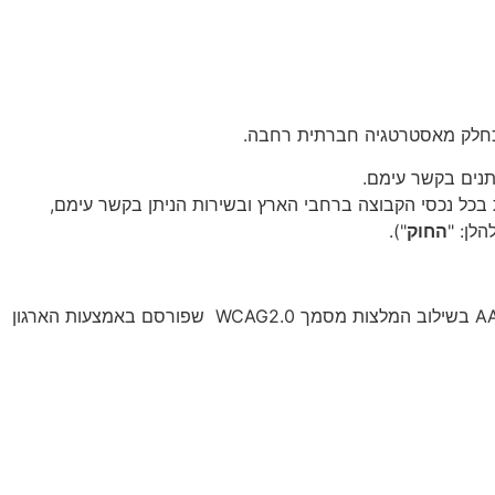
ה, כחלק מאסטרטגיה חברתית רחבה.
תנים בקשר עימם.
 בכל נכסי הקבוצה ברחבי הארץ ובשירות הניתן בקשר עימם,
החוק
").
באתר האינטרנט בוצעו התאמות נגישות בהתאם להוראות החוק והמלצות התקן הישראלי (ת"י 5568) ולנגישות תכנים באינטרנט ברמת AA בשילוב המלצות מסמך WCAG2.0 שפורסם באמצעות הארגון