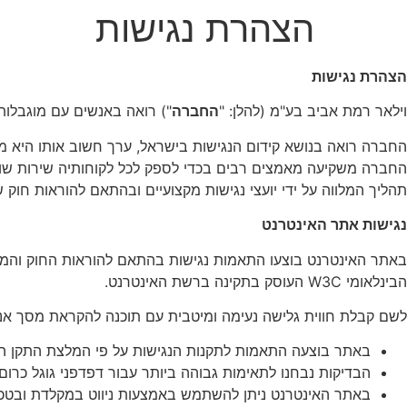
הצהרת נגישות
הצהרת נגישות
וילאר רמת אביב בע"מ (להלן: "
החברה
") רואה באנשים עם מוגבלות
החברה רואה בנושא קידום הנגישות בישראל, ערך חשוב אותו היא מ
החברה משקיעה מאמצים רבים בכדי לספק לכל לקוחותיה שירות שוויו
תהליך המלווה על ידי יועצי נגישות מקצועיים ובהתאם להוראות חוק שוויון זכויות לאנשי
נגישות אתר האינטרנט
הבינלאומי W3C העוסק בתקינה ברשת האינטרנט.
לשם קבלת חווית גלישה נעימה ומיטבית עם תוכנה להקראת מסך אנו ממליצים להשתמש ב
באתר בוצעה התאמות לתקנות הנגישות על פי המלצת התקן הישראלי 5568 לנגישות תכנים באתרי אינטרנט ברמ
הבדיקות נבחנו לתאימות גבוהה ביותר עבור דפדפני גוגל כרום,
באתר האינטרנט ניתן להשתמש באמצעות ניווט במקלדת ובטכנול